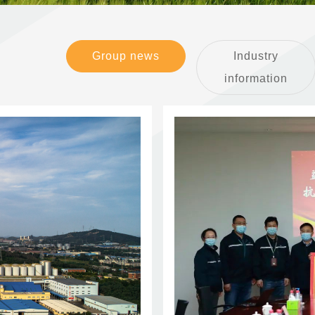
Group news
Industry
information