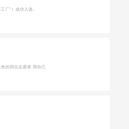
工厂”）成功入选。
当春节遇到冬奥 注定是难忘 随着农历新年的到来 北京冬奥也拉开了冰雪之约的帷幕 在这片冬奥“热土”上 来自益海嘉里金龙鱼的四位志愿者 用自己
近日来，香港疫情的反复牵动着社会各界的心，益海嘉里金龙鱼也积极发挥自身所长，助力保障香港日常民生及生产活动。