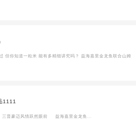
品
“饭者，百味之本” 餐桌上的白米饭 似乎显得再平常不过 但你知道一粒米 能有多精细讲究吗？ 益海嘉里金龙鱼联合山姆
1111
都说山西人“离不开”面 外滑内筋的刀削面 搭配大块牛肉 三晋豪迈风情跃然眼前 益海嘉里金龙鱼...