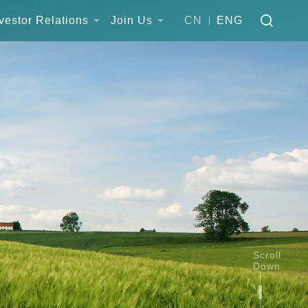
vestor Relations
Join Us
CN
ENG
Scroll
Down