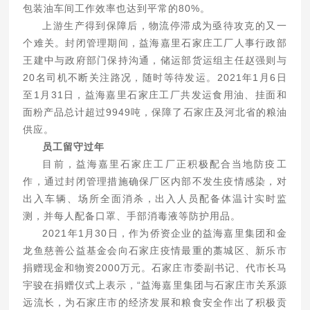
包装油车间工作效率也达到平常的80%。
上游生产得到保障后，物流停滞成为亟待攻克的又一
个难关。封闭管理期间，益海嘉里石家庄工厂人事行政部
王建中与政府部门保持沟通，储运部货运组主任赵强则与
20名司机不断关注路况，随时等待发运。2021年1月6日
至1月31日，益海嘉里石家庄工厂共发运食用油、挂面和
面粉产品总计超过9949吨，保障了石家庄及河北省的粮油
供应。
员工留守过年
目前，益海嘉里石家庄工厂正积极配合当地防疫工
作，通过封闭管理措施确保厂区内部不发生疫情感染，对
出入车辆、场所全面消杀，出入人员配备体温计实时监
测，并每人配备口罩、手部消毒液等防护用品。
2021年1月30日，作为侨资企业的益海嘉里集团和金
龙鱼慈善公益基金会向石家庄疫情最重的藁城区、新乐市
捐赠现金和物资2000万元。石家庄市委副书记、代市长马
宇骏在捐赠仪式上表示，“益海嘉里集团与石家庄市关系源
远流长，为石家庄市的经济发展和粮食安全作出了积极贡