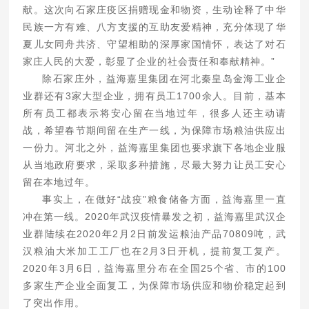
献。这次向石家庄疫区捐赠现金和物资，生动诠释了中华
民族一方有难、八方支援的互助友爱精神，充分体现了华
夏儿女同舟共济、守望相助的深厚家国情怀，表达了对石
家庄人民的大爱，彰显了企业的社会责任和奉献精神。”
除石家庄外，益海嘉里集团在河北秦皇岛金海工业企
业群还有3家大型企业，拥有员工1700余人。目前，基本
所有员工都表示将安心留在当地过年，很多人还主动请
战，希望春节期间留在生产一线，为保障市场粮油供应出
一份力。河北之外，益海嘉里集团也要求旗下各地企业服
从当地政府要求，采取多种措施，尽最大努力让员工安心
留在本地过年。
事实上，在做好“战疫”粮食储备方面，益海嘉里一直
冲在第一线。2020年武汉疫情暴发之初，益海嘉里武汉企
业群陆续在2020年2月2日前发运粮油产品70809吨，武
汉粮油大米加工工厂也在2月3日开机，提前复工复产。
2020年3月6日，益海嘉里分布在全国25个省、市的100
多家生产企业全面复工，为保障市场供应和物价稳定起到
了突出作用。