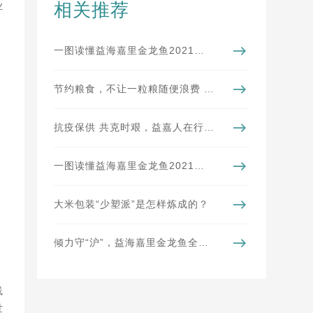
相关推荐
业
一图读懂益海嘉里金龙鱼2021年可持续发展（暨ESG）报告
节约粮食，不让一粒粮随便浪费 | 粮食工程
抗疫保供 共克时艰，益嘉人在行动
一图读懂益海嘉里金龙鱼2021年年报
大米包装“少塑派”是怎样炼成的？
倾力守“沪”，益海嘉里金龙鱼全力做好稳价保供
线
世