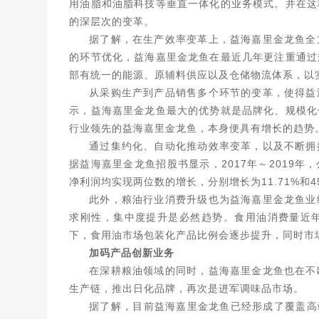
用油脂和油脂科技等垂直一体化的业务模式。并在这
的深层次的变革。
据了解，在生产效率变革上，益海嘉里金龙鱼全
的环节优化，益海嘉里金龙鱼在最近几年更注重通过
部有统一的能源、原辅料供应以及仓储物流体系，以
从采购生产到产品销售多个环节的变革，使得益
示，益海嘉里金龙鱼最大的优势就是品牌化、规模化
行业领先的益海嘉里金龙鱼，本身便具有增长的趋势
通过集约化、自动化推动效率变革，以及不断拥
据益海嘉里金龙鱼招股书显示，2017年～2019年，
净利润均实现两位数的增长，分别增长为11.71%和45
此外，粮油行业消费升级也为益海嘉里金龙鱼业
求刚性，集中度提升是必然趋势。食用油消费量近
下，食用油市场包装化产品比例会逐步提升，同时市
加码产品创新业务
在深耕粮油领域的同时，益海嘉里金龙鱼也在不
生产链，推出日化品牌，再次是进军调味品市场。
据了解，目前益海嘉里金龙鱼已经形成了覆盖高