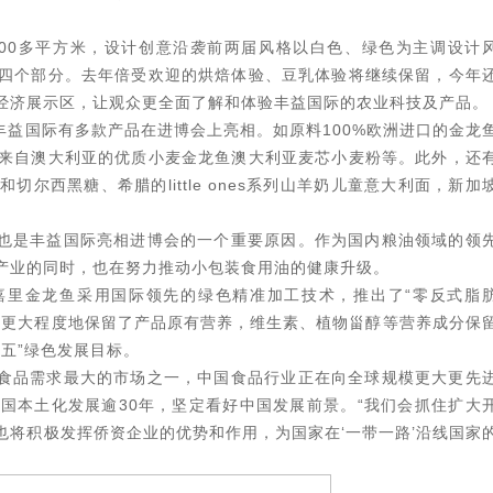
00多平方米，设计创意沿袭前两届风格以白色、绿色为主调设计
四个部分。去年倍受欢迎的烘焙体验、豆乳体验将继续保留，今年
经济展示区，让观众更全面了解和体验丰益国际的农业科技及产品。
益国际有多款产品在进博会上亮相。如原料100%欧洲进口的金龙
来自澳大利亚的优质小麦金龙鱼澳大利亚麦芯小麦粉等。此外，还
尔西黑糖、希腊的little ones系列山羊奶儿童意大利面，新加
也是丰益国际亮相进博会的一个重要原因。作为国内粮油领域的领
产业的同时，也在努力推动小包装食用油的健康升级。
嘉里金龙鱼采用国际领先的绿色精准加工技术，推出了“零反式脂
，更大程度地保留了产品原有营养，维生素、植物甾醇等营养成分保
三五”绿色发展目标。
食品需求最大的市场之一，中国食品行业正在向全球规模更大更先
国本土化发展逾30年，坚定看好中国发展前景。“我们会抓住扩大
将积极发挥侨资企业的优势和作用，为国家在‘一带一路’沿线国家