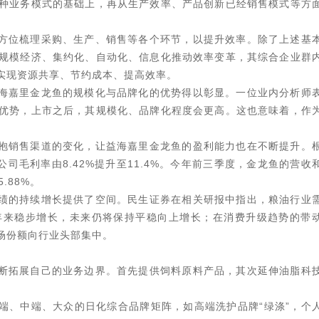
种业务模式的基础上，再从生产效率、产品创新已经销售模式等方
方位梳理采购、生产、销售等各个环节，以提升效率。除了上述基
规模经济、集约化、自动化、信息化推动效率变革，其综合企业群
实现资源共享、节约成本、提高效率。
海嘉里金龙鱼的规模化与品牌化的优势得以彰显。一位业内分析师
优势，上市之后，其规模化、品牌化程度会更高。这也意味着，作
。
抱销售渠道的变化，让益海嘉里金龙鱼的盈利能力也在不断提升。
公司毛利率由8.42%提升至11.4%。今年前三季度，金龙鱼的营收
.88%。
绩的持续增长提供了空间。民生证券在相关研报中指出，粮油行业
年来稳步增长，未来仍将保持平稳向上增长；在消费升级趋势的带
场份额向行业头部集中。
断拓展自己的业务边界。首先提供饲料原料产品，其次延伸油脂科
端、中端、大众的日化综合品牌矩阵，如高端洗护品牌“绿涤”，个