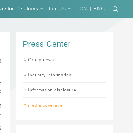
vestor Relations
Join Us
CN
ENG
Press Center
Group news
Industry information
展
Information disclosure
业
media coverage
局
以
嘉