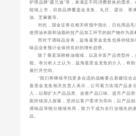
护理品牌“露兰迪”等，来满足不同消费群体的需求
陆续上市，目前品牌覆盖金龙鱼、丸庄、梁汾、香
油、芝麻酱等。
对此，国金证券在相关研报中指出，日化用品毛
使用油米面和油脂科技产品加工环节的副产物作为原
而对于调味品业务，益海嘉里金龙鱼也将持续加
味品业务预计会保持良好的增长趋势。
除了垂直深耕粮油领域，以及丰富产品类型外，
能。有分析人士认为，益海嘉里金龙鱼的介入，有助
展打开空间。
“我们将继续寻找更多合适的战略要点新建综合
嘉里金龙鱼相关负责人表示，公司着力实现产品多
入，以期扩大产品品类、改善产品口味、提升产品营
面持续深入探索，坚持以客户需求为导向，以产品创
调味品等细分领域布局，致力于成为全行业领先的
品。