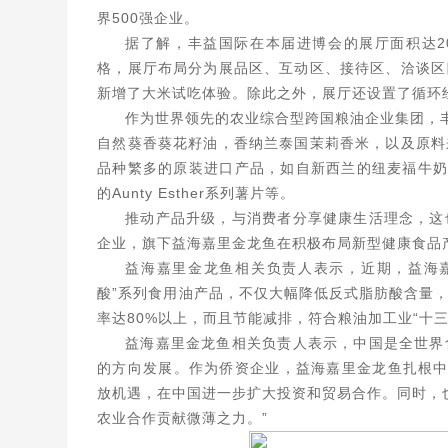
界500强企业。
据了解，丰益国际在本届进博会的展厅面积达2
格，展厅布局分为展品区、互动区、接待区、洽谈区
新增了大米试吃体验。除此之外，展厅还设置了循环
作为世界领先的农业综合型跨国粮油企业集团，丰
自然葵香葵花籽油，香纳兰泰国茉莉香米，以及原料
品种繁多的原装进口产品，如自新西兰的纽麦福牛奶和切
的Aunty Esther系列薯片等。
推动产品升级，与消费者分享健康生活理念，这
企业，旗下益海嘉里金龙鱼在积极布局新型健康食品
益海嘉里金龙鱼相关负责人表示，近期，益海
酸”系列食用油产品，不仅大幅降低反式脂肪酸含量
率达80%以上，而且节能减排，符合粮油加工业“十
益海嘉里金龙鱼相关负责人表示，中国是全世界
的方向发展。作为侨资企业，益海嘉里金龙鱼扎根中
放机遇，在中国进一步扩大投资和贸易合作。同时，也
农业合作贡献微薄之力。”