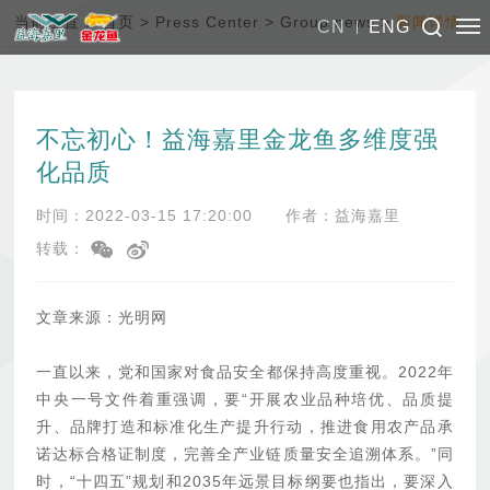
当前位置：
首页
>
Press Center
>
Group news
>
新闻详情
CN
ENG
不忘初心！益海嘉里金龙鱼多维度强
化品质
时间：2022-03-15 17:20:00
作者：益海嘉里
转载：
文章来源：光明网
一直以来，党和国家对食品安全都保持高度重视。2022年
中央一号文件着重强调，要“开展农业品种培优、品质提
升、品牌打造和标准化生产提升行动，推进食用农产品承
诺达标合格证制度，完善全产业链质量安全追溯体系。”同
时，“十四五”规划和2035年远景目标纲要也指出，要深入