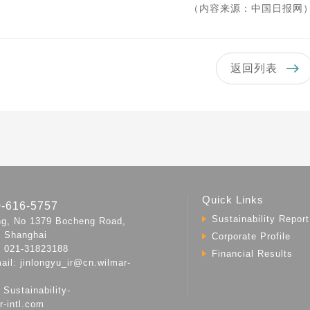
（内容来源：中国日报网
返回列表
Quick Links
0-616-5757
Sustainability Report
ng, No 1379 Bocheng Road,
, Shanghai
Corporate Profile
l: 021-31823188
Financial Results
ail: jinlongyu_ir@cn.wilmar-
Sustainability-
r-intl.com