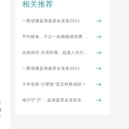
相关推荐
一图读懂益海嘉里金龙鱼2021年可持续发展（暨ESG）报告
节约粮食，不让一粒粮随便浪费 | 粮食工程
抗疫保供 共克时艰，益嘉人在行动
一图读懂益海嘉里金龙鱼2021年年报
大米包装“少塑派”是怎样炼成的？
倾力守“沪”，益海嘉里金龙鱼全力做好稳价保供
去
地
有