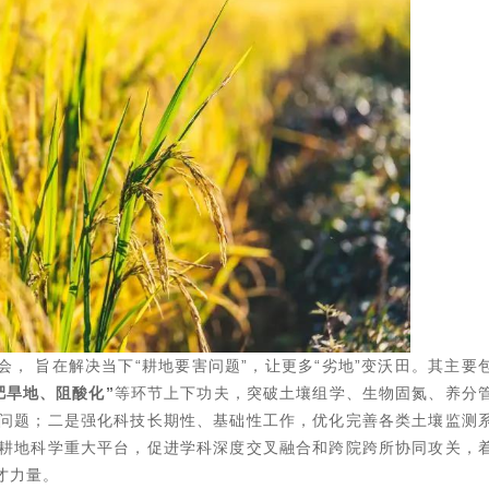
会， 旨在解决当下“耕地要害问题”，让更多“劣地”变沃田。其主要
肥旱地、阻酸化”
等环节上下功夫，突破土壤组学、生物固氮、养分
问题；二是强化科技长期性、基础性工作，优化完善各类土壤监测
耕地科学重大平台，促进学科深度交叉融合和跨院跨所协同攻关，
才力量。