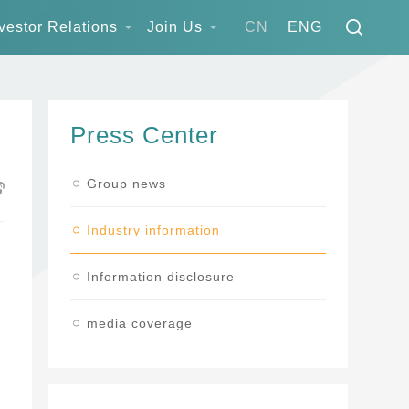
vestor Relations
Join Us
CN
ENG
Press Center
Group news
Industry information
Information disclosure
media coverage