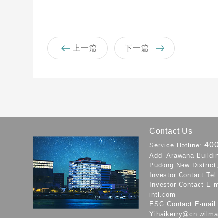
上一篇
下一篇
Contact Us
40
Service Hotline:
Add: Arawana Buildi
Pudong New District
Investor Contact Te
Investor Contact E-m
intl.com
ESG Contact E-mail: 
Yihaikerry@cn.wilma